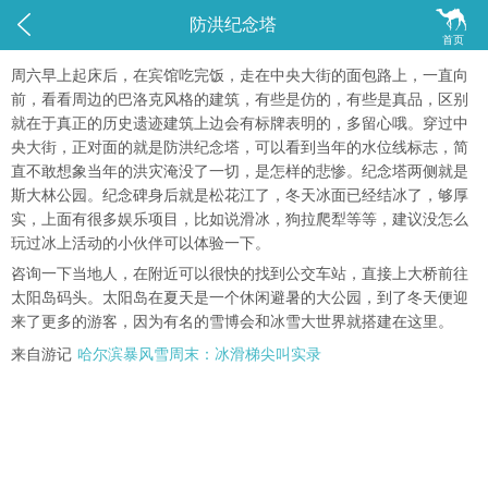


防洪纪念塔
首页
周六早上起床后，在宾馆吃完饭，走在中央大街的面包路上，一直向
前，看看周边的巴洛克风格的建筑，有些是仿的，有些是真品，区别
就在于真正的历史遗迹建筑上边会有标牌表明的，多留心哦。穿过中
央大街，正对面的就是防洪纪念塔，可以看到当年的水位线标志，简
直不敢想象当年的洪灾淹没了一切，是怎样的悲惨。纪念塔两侧就是
斯大林公园。纪念碑身后就是松花江了，冬天冰面已经结冰了，够厚
实，上面有很多娱乐项目，比如说滑冰，狗拉爬犁等等，建议没怎么
玩过冰上活动的小伙伴可以体验一下。
咨询一下当地人，在附近可以很快的找到公交车站，直接上大桥前往
太阳岛码头。太阳岛在夏天是一个休闲避暑的大公园，到了冬天便迎
来了更多的游客，因为有名的雪博会和冰雪大世界就搭建在这里。
来自游记
哈尔滨暴风雪周末：冰滑梯尖叫实录