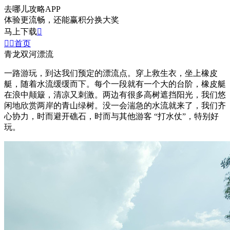
去哪儿攻略APP
体验更流畅，还能赢积分换大奖
马上下载



首页
青龙双河漂流
一路游玩，到达我们预定的漂流点。穿上救生衣，坐上橡皮
艇，随着水流缓缓而下。每个一段就有一个大的台阶，橡皮艇
在浪中颠簸，清凉又刺激。两边有很多高树遮挡阳光，我们悠
闲地欣赏两岸的青山绿树。没一会湍急的水流就来了，我们齐
心协力，时而避开礁石，时而与其他游客 “打水仗”，特别好
玩。