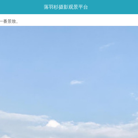
落羽杉摄影观景平台
一番景致。