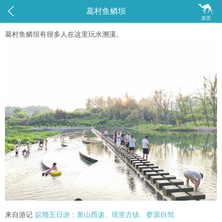


葛村鱼鳞坝
首页
葛村鱼鳞坝有很多人在这里玩水溯溪。
来自游记
皖赣五日游：黄山西递、瑶里古镇、婺源自驾