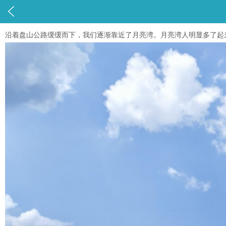

沿着盘山公路缓缓而下，我们逐渐靠近了月亮湾。月亮湾人明显多了起