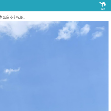

首页
家饭店停车吃饭。