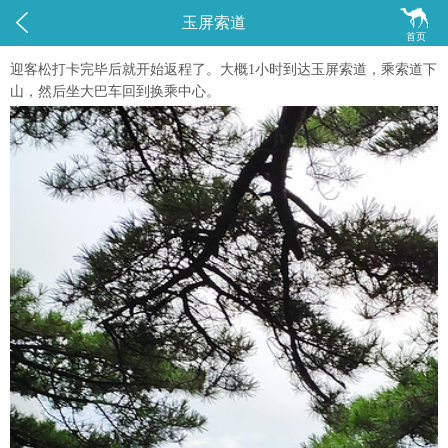


玉屏索道
首页
迎客松打卡完毕后就开始返程了。大概1小时到达玉屏索道，乘索道下
山，然后坐大巴车回到换乘中心。