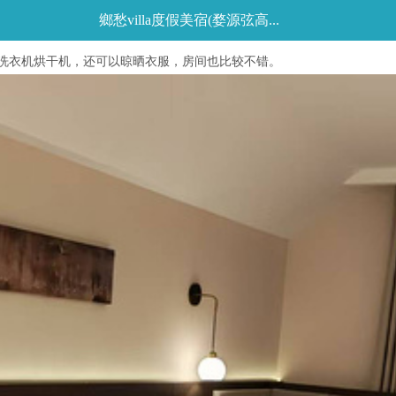
鄉愁villa度假美宿(婺源弦高...
洗衣机烘干机，还可以晾晒衣服，房间也比较不错。