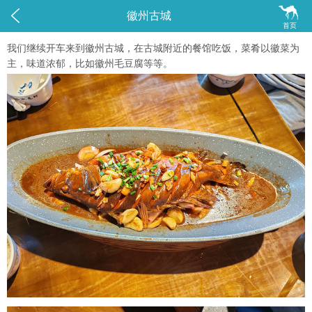


徽州古城
首页
我们继续开车来到徽州古城，在古城附近的餐馆吃饭，菜肴以徽菜为
主，味道浓郁，比如徽州毛豆腐等等。