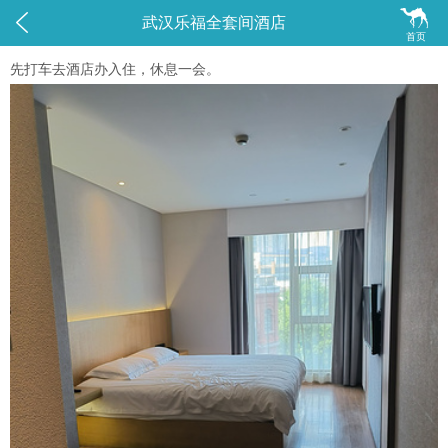


武汉乐福全套间酒店
首页
先打车去酒店办入住，休息一会。