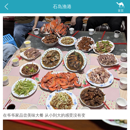


石岛渔港
首页
在爷爷家品尝美味大餐 从小到大的感受没有变