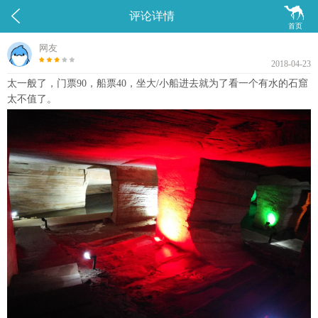


评论详情
首页
网友
2018-04-23
太一般了，门票90，船票40，坐大/小船进去就为了看一个有水的石窟
太不值了。