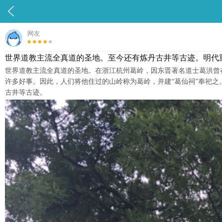

网友
世界道教主流全真道的圣地。至今还有炼丹古井等古迹。明代重
世界道教主流全真道的圣地。在浙江杭州葛岭，因东晋著名道士葛洪曾
许多好事。因此，人们将他住过的山岭称为葛岭，并建“葛仙祠”奉祀之
古井等古迹。