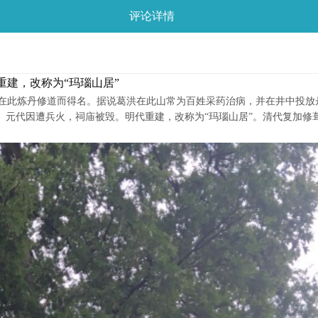
评论详情
建，改称为“玛瑙山居”
在此炼丹修道而得名。据说葛洪在此山常为百姓采药治病，并在井中投放
。元代因遭兵火，祠庙被毁。明代重建，改称为“玛瑙山居”。清代复加修葺