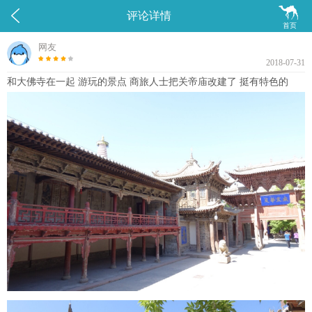


评论详情
首页
网友
2018-07-31
和大佛寺在一起 游玩的景点 商旅人士把关帝庙改建了 挺有特色的