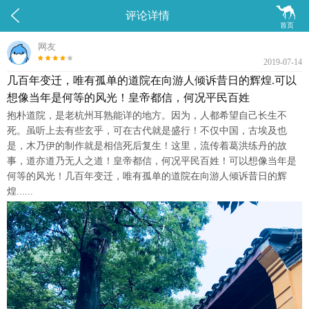


评论详情
首页
网友
2019-07-14
几百年变迁，唯有孤单的道院在向游人倾诉昔日的辉煌.可以
想像当年是何等的风光！皇帝都信，何况平民百姓
抱朴道院，是老杭州耳熟能详的地方。因为，人都希望自己长生不
死。虽听上去有些玄乎，可在古代就是盛行！不仅中国，古埃及也
是，木乃伊的制作就是相信死后复生！这里，流传着葛洪练丹的故
事，道亦道乃无人之道！皇帝都信，何况平民百姓！可以想像当年是
何等的风光！几百年变迁，唯有孤单的道院在向游人倾诉昔日的辉
煌......