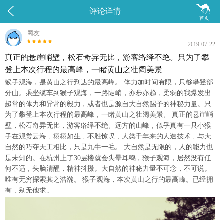


评论详情
首页
网友
2019-07-22
真正的悬崖峭壁，松石奇异无比，游客络绎不绝。只为了攀
登上本次行程的最高峰，一睹黄山之壮阔美景
猴子观海，是黄山之行到达的最高峰。 体力加时间有限，只够攀登部
分山。乘坐缆车到猴子观海，一路陡峭，亦步亦趋，柔弱的我爆发出
超常的体力和异常的毅力，或者也是源自大自然赐予的神秘力量。只
为了攀登上本次行程的最高峰，一睹黄山之壮阔美景。 真正的悬崖峭
壁，松石奇异无比，游客络绎不绝。远方的山峰，似乎真有一只小猴
子在观赏云海，栩栩如生，不胜惊叹，人类千年来的人造技术，与大
自然的巧夺天工相比，只是九牛一毛。 大自然是无限的，人的能力也
是未知的。在杭州上了30层楼就会头晕耳鸣，猴子观海，居然没有任
何不适，头脑清醒，精神抖擞。大自然的神秘力量不可念，不可说。
唯有无穷探索其之浩瀚。 猴子观海，本次黄山之行的最高峰。已经拥
有，别无他求。