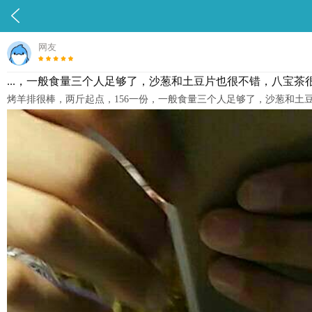

网友
...，一般食量三个人足够了，沙葱和土豆片也很不错，八宝
烤羊排很棒，两斤起点，156一份，一般食量三个人足够了，沙葱和土