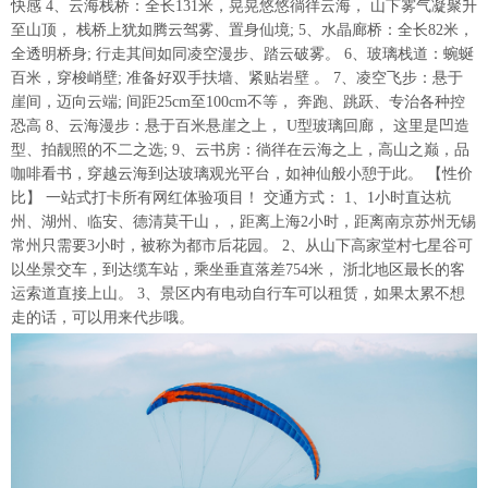
快感 4、云海栈桥：全长131米，晃晃悠悠徜徉云海， 山下雾气凝聚升
至山顶， 栈桥上犹如腾云驾雾、置身仙境; 5、水晶廊桥：全长82米，
全透明桥身; 行走其间如同凌空漫步、踏云破雾。 6、玻璃栈道：蜿蜒
百米，穿梭峭壁; 准备好双手扶墙、紧贴岩壁 。 7、凌空飞步：悬于
崖间，迈向云端; 间距25cm至100cm不等， 奔跑、跳跃、专治各种控
恐高 8、云海漫步：悬于百米悬崖之上， U型玻璃回廊， 这里是凹造
型、拍靓照的不二之选; 9、云书房：徜徉在云海之上，高山之巅，品
咖啡看书，穿越云海到达玻璃观光平台，如神仙般小憩于此。 【性价
比】 一站式打卡所有网红体验项目！ 交通方式： 1、1小时直达杭
州、湖州、临安、德清莫干山，，距离上海2小时，距离南京苏州无锡
常州只需要3小时，被称为都市后花园。 2、从山下高家堂村七星谷可
以坐景交车，到达缆车站，乘坐垂直落差754米， 浙北地区最长的客
运索道直接上山。 3、景区内有电动自行车可以租赁，如果太累不想
走的话，可以用来代步哦。