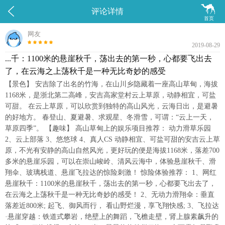


评论详情
首页
网友
2019-08-29
...千：1100米的悬崖秋千，荡出去的第一秒，心都要飞出去
了，在云海之上荡秋千是一种无比奇妙的感受
【景色】 安吉除了出名的竹海，在山川乡隐藏着一座高山草甸，海拔
1168米，是浙北第二高峰，安吉高家堂村云上草原，动静相宜，可盐
可甜。 在云上草原，可以欣赏到独特的高山风光，云海日出，是避暑
的好地方。 春登山、夏避暑、求观星、冬滑雪，可谓：“云上一天，
草原四季”。 【趣味】 高山草甸上的娱乐项目推荐： 动力滑草乐园
2、云上部落 3、悠悠球 4、真人CS 动静相宜、可盐可甜的安吉云上草
原，不光有安静的高山自然风光，更好玩的便是海拔1168米，落差700
多米的悬崖乐园，可以在崇山峻岭、清风云海中，体验悬崖秋千、滑
翔伞、玻璃栈道、悬崖飞拉达的惊险刺激！ 惊险体验推荐： 1、网红
悬崖秋千：1100米的悬崖秋千，荡出去的第一秒，心都要飞出去了，
在云海之上荡秋千是一种无比奇妙的感受！ 2、无动力滑翔伞：垂直
落差近800米; 起飞、御风而行， 看山野烂漫，享飞翔快感; 3、飞拉达
·悬崖穿越：铁道式攀岩，绝壁上的舞蹈，飞檐走壁，肾上腺素飙升的