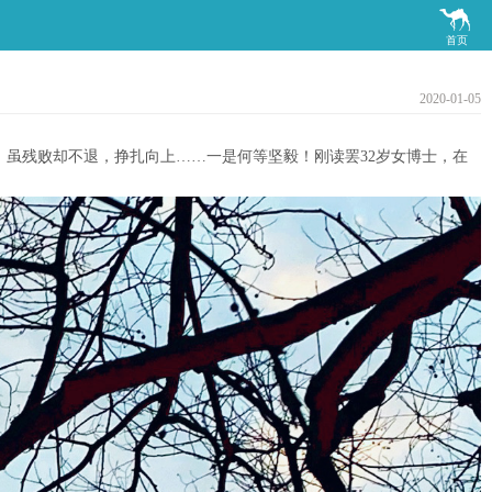

首页
2020-01-05
，虽残败却不退，挣扎向上……一是何等坚毅！刚读罢32岁女博士，在