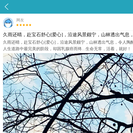

网友
久雨️还晴，赴宝石舒心[爱心]，沿途风景颇宁，山林透出气息
久雨️还晴，赴宝石舒心[爱心]，沿途风景颇宁，山林透出气息，令人
人生道路中最完美的阶段，却因乳腺癌而终...生命无常，活着，就好！