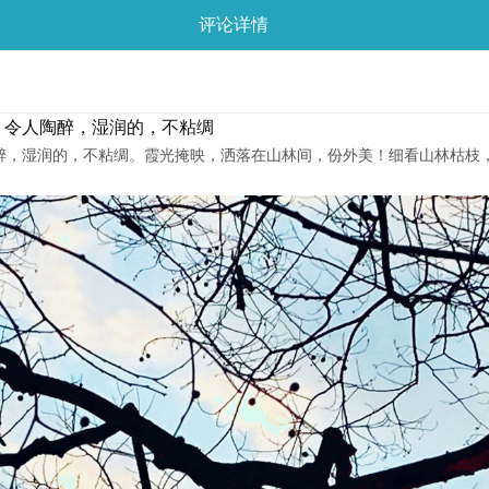
评论详情
，令人陶醉，湿润的，不粘绸
陶醉，湿润的，不粘绸。霞光掩映，洒落在山林间，份外美！细看山林枯枝