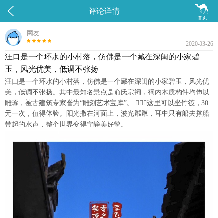


评论详情
首页
网友
2020-03-26
汪口是一个环水的小村落，仿佛是一个藏在深闺的小家碧
玉，风光优美，低调不张扬
汪口是一个环水的小村落，仿佛是一个藏在深闺的小家碧玉，风光优
美，低调不张扬。其中最知名景点是俞氏宗祠，祠内木质构件均饰以
雕琢，被古建筑专家誉为“雕刻艺术宝库”。 💁🏻‍♀️这里可以坐竹筏，30
元一次，值得体验。阳光撒在河面上，波光粼粼，耳中只有船夫撑船
带起的水声，整个世界变得宁静美好💚。