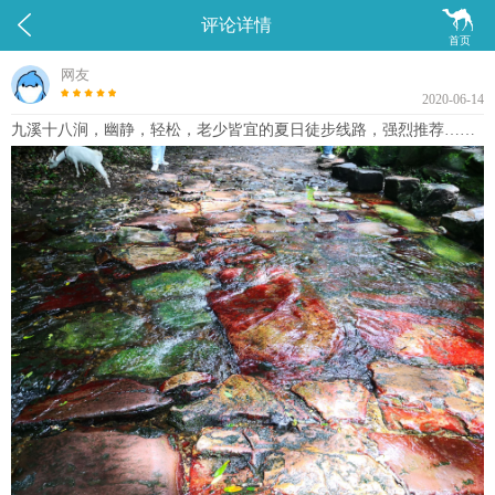


评论详情
首页
网友
2020-06-14
九溪十八涧，幽静，轻松，老少皆宜的夏日徒步线路，强烈推荐……