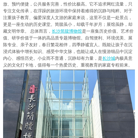
放、预约便捷，公共服务完善，性价比极高。它不追求网红流量，只
专注文化传承，在浮躁的旅游环境中保持着难得的沉静与纯粹。对于
注重孩子教育、偏爱深度人文游的家庭来说，这里不仅是一处景点，
更是一座生动的历史课堂。简牍虽小，却载千年岁月；展馆虽静，却
藏文明华章。 总体而言，
长沙简牍博物馆
是一座集历史价值、艺术价
值、研学价值于一体的高品质专题博物馆。自驾便利、环境优美、展
陈专业、亲子友好，春日繁花相伴，四季静谧宜人。既能让孩子在沉
浸式体验中增长知识、感受中华文脉，也能让成人在慢游细品中沉淀
内心、感悟历史。小众而不普通，沉静却有力量，是
长沙城
内极具意
义的文化打卡地，值得每一个热爱历史、重视教育的家庭专程前来。