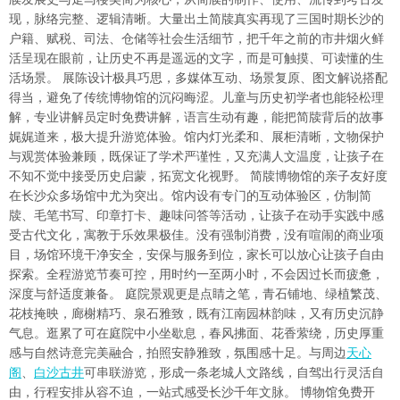
现，脉络完整、逻辑清晰。大量出土简牍真实再现了三国时期长沙的
户籍、赋税、司法、仓储等社会生活细节，把千年之前的市井烟火鲜
活呈现在眼前，让历史不再是遥远的文字，而是可触摸、可读懂的生
活场景。 展陈设计极具巧思，多媒体互动、场景复原、图文解说搭配
得当，避免了传统博物馆的沉闷晦涩。儿童与历史初学者也能轻松理
解，专业讲解员定时免费讲解，语言生动有趣，能把简牍背后的故事
娓娓道来，极大提升游览体验。馆内灯光柔和、展柜清晰，文物保护
与观赏体验兼顾，既保证了学术严谨性，又充满人文温度，让孩子在
不知不觉中接受历史启蒙，拓宽文化视野。 简牍博物馆的亲子友好度
在长沙众多场馆中尤为突出。馆内设有专门的互动体验区，仿制简
牍、毛笔书写、印章打卡、趣味问答等活动，让孩子在动手实践中感
受古代文化，寓教于乐效果极佳。没有强制消费，没有喧闹的商业项
目，场馆环境干净安全，安保与服务到位，家长可以放心让孩子自由
探索。全程游览节奏可控，用时约一至两小时，不会因过长而疲惫，
深度与舒适度兼备。 庭院景观更是点睛之笔，青石铺地、绿植繁茂、
花枝掩映，廊榭精巧、泉石雅致，既有江南园林韵味，又有历史沉静
气息。逛累了可在庭院中小坐歇息，春风拂面、花香萦绕，历史厚重
感与自然诗意完美融合，拍照安静雅致，氛围感十足。与周边
天心
阁
、
白沙古井
可串联游览，形成一条老城人文路线，自驾出行灵活自
由，行程安排从容不迫，一站式感受长沙千年文脉。 博物馆免费开