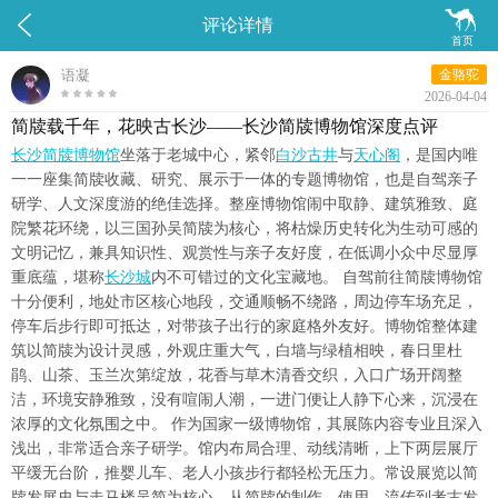


评论详情
首页
语凝
金骆驼
2026-04-04
简牍载千年，花映古长沙——长沙简牍博物馆深度点评
长沙简牍博物馆
坐落于老城中心，紧邻
白沙古井
与
天心阁
，是国内唯
一一座集简牍收藏、研究、展示于一体的专题博物馆，也是自驾亲子
研学、人文深度游的绝佳选择。整座博物馆闹中取静、建筑雅致、庭
院繁花环绕，以三国孙吴简牍为核心，将枯燥历史转化为生动可感的
文明记忆，兼具知识性、观赏性与亲子友好度，在低调小众中尽显厚
重底蕴，堪称
长沙城
内不可错过的文化宝藏地。 自驾前往简牍博物馆
十分便利，地处市区核心地段，交通顺畅不绕路，周边停车场充足，
停车后步行即可抵达，对带孩子出行的家庭格外友好。博物馆整体建
筑以简牍为设计灵感，外观庄重大气，白墙与绿植相映，春日里杜
鹃、山茶、玉兰次第绽放，花香与草木清香交织，入口广场开阔整
洁，环境安静雅致，没有喧闹人潮，一进门便让人静下心来，沉浸在
浓厚的文化氛围之中。 作为国家一级博物馆，其展陈内容专业且深入
浅出，非常适合亲子研学。馆内布局合理、动线清晰，上下两层展厅
平缓无台阶，推婴儿车、老人小孩步行都轻松无压力。常设展览以简
牍发展史与走马楼吴简为核心，从简牍的制作、使用、流传到考古发