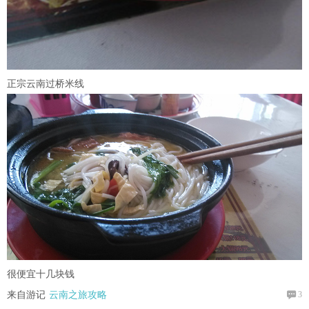
正宗云南过桥米线
很便宜十几块钱

来自游记
云南之旅攻略
3