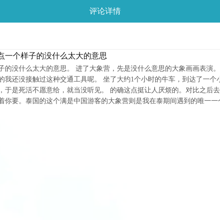
评论详情
点一个样子的没什么太大的意思
子的没什么太大的意思。 进了大象营，先是没什么意思的大象画画表演。
我还没接触过这种交通工具呢。 坐了大约1个小时的牛车，到达了一个
，于是死活不愿意给，就当没听见。 的确这点挺让人厌烦的。对比之后
要。泰国的这个满是中国游客的大象营则是我在泰期间遇到的唯一一个大要小费