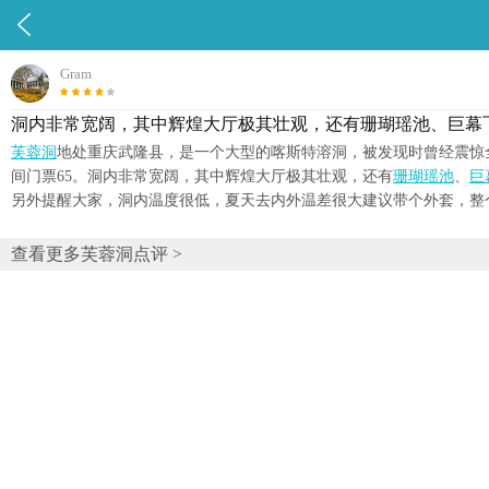

Gram
洞内非常宽阔，其中辉煌大厅极其壮观，还有珊瑚瑶池、巨幕
芙蓉洞
地处重庆武隆县，是一个大型的喀斯特溶洞，被发现时曾经震惊
间门票65。洞内非常宽阔，其中辉煌大厅极其壮观，还有
珊瑚瑶池
、
巨
另外提醒大家，洞内温度很低，夏天去内外温差很大建议带个外套，整
查看更多芙蓉洞点评 >