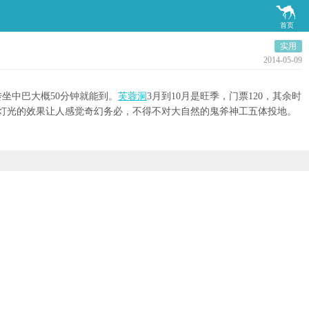

首页
实用
2014-05-09
坐中巴大概50分钟就能到。
芙蓉洞
3月到10月是旺季，门票120，其余时
灯光的效果让人感觉奇幻务必，不得不对大自然的鬼斧神工五体投地。