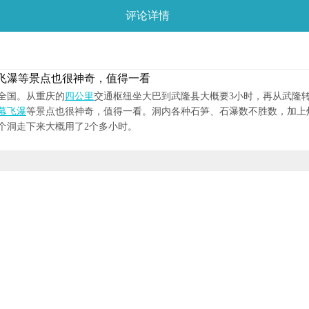
评论详情
飞瀑等景点也很神奇，值得一看
全国。从重庆的
四公里
交通枢纽坐大巴到武隆县大概要3小时，再从武隆转
幕飞瀑
等景点也很神奇，值得一看。洞内各种石笋、石瀑数不胜数，加上
个洞走下来大概用了2个多小时。