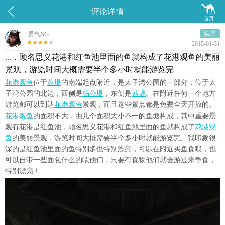


评论详情
首页
勇气SG
实用
2015-01-31
...，顾名思义花港和红鱼池里面的鱼就构成了花港观鱼的美丽
景观，游览时间大概需要半个多小时就能游览完
花港观鱼
位于
苏堤
的南端起点附近，是太子湾公园的一部分，位于太
子湾公园的北边，西侧是
杨公堤
，东侧是
苏堤
。在附近任何一个地方
游览都可以到达
花港观鱼
景观，而且这些景点都是免费全天开放的。
花港观鱼
的面积不大，由几个面积大小不一的鱼塘构成，其中重要景
观有花港是红鱼池，顾名思义花港和红鱼池里面的鱼就构成了
花港观
鱼
的美丽景观，游览时间大概需要半个多小时就能游览完。我印象很
深的是红鱼池里面的鱼特别多也特别漂亮，可以在附近买鱼食喂，也
可以自带一些面包什么的喂他们，只要有食物他们就会游过来争食，
特别漂亮！