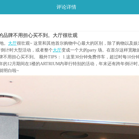
评论详情
的品牌不用担心买不到。大厅很壮观
摄地。
大厅
很壮观~ 这里和其他首尔购物中心最大的区别，除了购物以及
有倒计时大型活动，或者整个
大厅
变成一个大的party 场。在首尔这样
买不到。 额外TIPS： 1.这里30分钟免费停车，超过时每10分钟加100
每年的12月期间在1楼的ARTRIUM内举行特别的活动，年末还有跨年倒计
就明白啦~