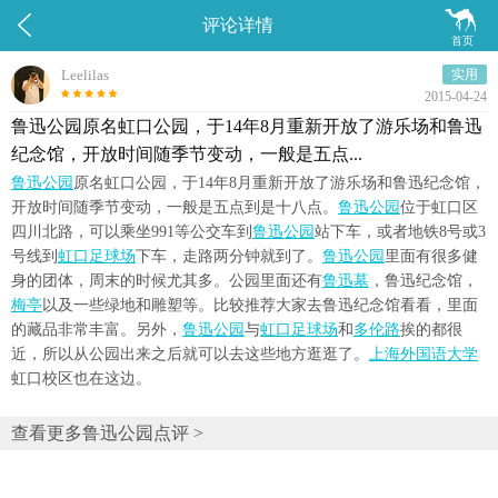


评论详情
首页
Leelilas
实用
2015-04-24
鲁迅公园原名虹口公园，于14年8月重新开放了游乐场和鲁迅
纪念馆，开放时间随季节变动，一般是五点...
鲁迅公园
原名虹口公园，于14年8月重新开放了游乐场和鲁迅纪念馆，
开放时间随季节变动，一般是五点到是十八点。
鲁迅公园
位于虹口区
四川北路，可以乘坐991等公交车到
鲁迅公园
站下车，或者地铁8号或3
号线到
虹口足球场
下车，走路两分钟就到了。
鲁迅公园
里面有很多健
身的团体，周末的时候尤其多。公园里面还有
鲁迅墓
，鲁迅纪念馆，
梅亭
以及一些绿地和雕塑等。比较推荐大家去鲁迅纪念馆看看，里面
的藏品非常丰富。另外，
鲁迅公园
与
虹口足球场
和
多伦路
挨的都很
近，所以从公园出来之后就可以去这些地方逛逛了。
上海外国语大学
虹口校区也在这边。
查看更多鲁迅公园点评 >