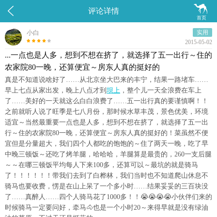


评论详情
首页
小白
实用
2015-05-02
...一点也是人多，想到不想在挤了，就选择了五一出行～住的
农家院80一晚，还算便宜～房东人真的挺好的
真是不知道说啥好了……从北京坐大巴来的丰宁，结果一路堵车……
早上七点从家出发，晚上八点才到
坝上
，整个儿一天全浪费在车上
了……美好的一天就这么白白浪费了……五一出行真的要谨慎啊！！
之前就听人说了旺季是七八月份，那时候水草丰茂，景色优美，环境
适宜～当然最重要一点也是人多，想到不想在挤了，就选择了五一出
行～住的农家院80一晚，还算便宜～房东人真的挺好的！菜虽然不便
宜但是分量超大，我们四个人都吃的饱饱的～住了两天一晚，吃了早
中晚三顿饭～还吃了烤羊腿，哈哈哈，羊腿算是最贵的，260一支后腿
～～在哪三顿饭平均每人下来100多，还算可以～最坑的就是骑马
了！！！！！！带我们去到了白桦林，我们当时也不知道爬山休息不
骑马也要收费，愣是在山上呆了一个多小时……结果妥妥的三百块没
了……真醉人……四个人骑马花了1000多！！😭😭😭😭小伙伴们来的
时候骑马一定要问好，牵马🐴也是一个小时20～来得早就是没有绿油