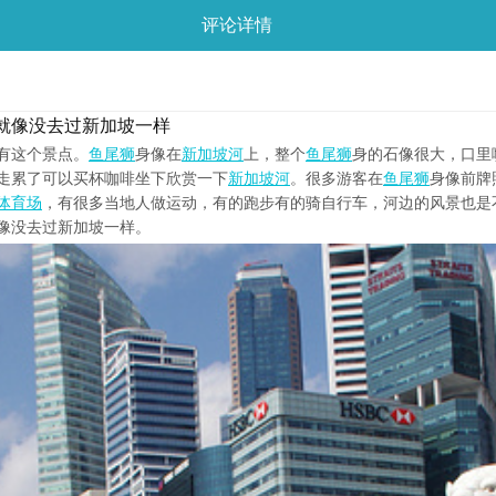
评论详情
就像没去过新加坡一样
有这个景点。
鱼尾狮
身像在
新加坡河
上，整个
鱼尾狮
身的石像很大，口里
走累了可以买杯咖啡坐下欣赏一下
新加坡河
。很多游客在
鱼尾狮
身像前牌
体育场
，有很多当地人做运动，有的跑步有的骑自行车，河边的风景也是
像没去过新加坡一样。