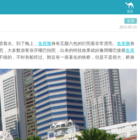

首页
实用
2015-05-21
喷着水。到了晚上，
鱼尾狮
身有五颜六色的灯照着非常漂亮。
鱼尾狮
身
照，大多数游客张开嘴巴拍照，出来的特技效果就好像用嘴巴接着
鱼尾
不错的，不时有船经过。附近有一座著名的铁桥，但是不是很大，桥身