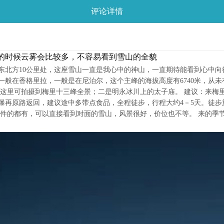
评论详情
来的时候云雾会比较多，不容易看到雪山的全貌
北方10公里处，这座雪山一直是我心中的神山，一直期待能看到心中向
般在香格里拉，一般是在尼泊尔，这个主峰的海拔高度有6740米，从未
这里可拍摄到梅里十三峰全景；二是明永冰川上的太子庙。 建议：来梅里
再原路返回，建议途中多带点食品，全程徒步，行程大约4－5天。徒步旅
件的都有，可以直接看到对面的雪山，风景很好，价位也不等。 来的季