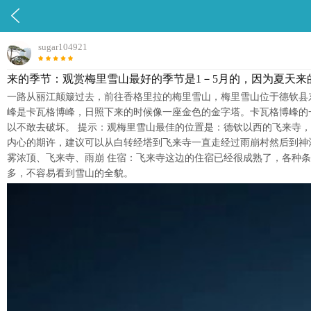

sugar104921
来的季节：观赏梅里雪山最好的季节是1－5月的，因为夏天
一路从丽江颠簸过去，前往香格里拉的梅里雪山，梅里雪山位于德钦县东
峰是卡瓦格博峰，日照下来的时候像一座金色的金字塔。卡瓦格博峰的一
以不敢去破坏。 提示：观梅里雪山最佳的位置是：德钦以西的飞来寺，
内心的期许，建议可以从白转经塔到飞来寺一直走经过雨崩村然后到神瀑
雾浓顶、飞来寺、雨崩 住宿：飞来寺这边的住宿已经很成熟了，各种条
多，不容易看到雪山的全貌。