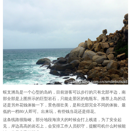
蜈支洲岛是一个心型的岛屿，目前游客可以步行的只有北部半边，南
部全部是上图所示的巨型岩石，只能走景区的电瓶车。推荐上岛的话
还是另外花钱体验一下，景色很壮美，是和北部完全不同的体验。最
低的一档80/人即可。出来玩，有些钱当花还是得花。
这条线路很险峻，部分地段海浪大的时候会打上栈道，为了安全起
见，岸边高高的岩石上，会安排工作人员职守，提醒司机什么时候能