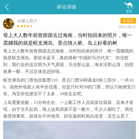


评论详情
首页
去哪儿用户
金骆驼
2015-08-11
母上大人数年前曾跟团去过海南，当时拍回来的照片，唯一
震撼我的就是蜈支洲岛。景点情人桥。岛上好看的树
母上大人数年前曾跟团去过海南，当时拍回来的照片，唯一震撼我的
就是蜈支洲岛。那碧水蓝天，真的堪称“中国的马尔代夫”。但没想
到，我们去的这次因为天气原因，天没那么蓝，海水没那么清，拍照
效果一般，不过总体也还好啦。
蜈支洲岛的门票包括船票110、景点门票50和基金8块三部分，一共16
8。虽然外地老人有半价优惠，但是只针对50的门票，所以只能便宜25
块。淘宝价也便宜不了太多，10块左右吧。
上岛需要坐船，15分钟左右。一上船工作人员就发垃圾袋，后来才发
现，由于当天起风，海上这风浪真不是一般大，不少人都吐了。我也
难受得要死，娃就在不停地哭。好在返程时风向改变，没怎么晃了。