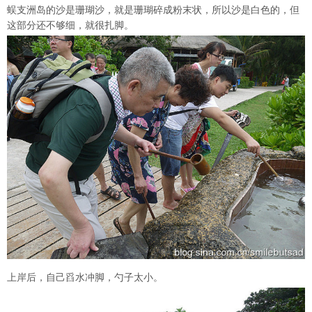
蜈支洲岛的沙是珊瑚沙，就是珊瑚碎成粉末状，所以沙是白色的，但
这部分还不够细，就很扎脚。
上岸后，自己舀水冲脚，勺子太小。