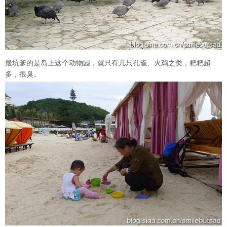
最坑爹的是岛上这个动物园，就只有几只孔雀、火鸡之类，粑粑超
多，很臭。