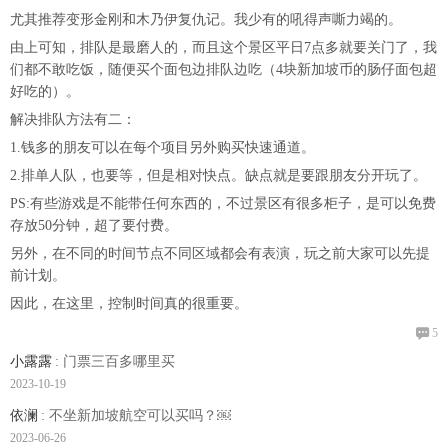
尤其推荐变形金刚和木乃伊复仇记。我少有的吼得声嘶力竭的。
由上可知，排队是最磨人的，而且这个景区平日7点多就要关门了，我
们都不敢吃饭，随便买个面包边排队边吃（4块新加坡币的肠仔面包超
好吃的）。
解决排队方法有二：
1.钱多的朋友可以在每个项目另外购买快速通道。
2.排单人队，也要等，但是相对快点。缺点就是要跟朋友分开玩了。
PS:有些游戏是不能带任何东西的，不过景区有很多柜子，是可以免费
存放50分钟，超了要付费。
另外，在不同的时间节点不同区域都会有表演，玩之前大家可以先提
前计划。
因此，在这里，控制时间真的很重要。

5
小露露
: 门票三百多哪里买
2023-10-19
依澜
: 不坐新加坡航空可以买吗？￼
2023-06-26