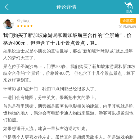


评论详情
首页
Slyling
金骆驼
2015-09-09
我们购买了新加坡旅游局和新加坡航空合作的“全景通”，价
格近400元，但包含了十几个景点景点，算...
如果说迪士尼是小朋友的童话世界，那么“新加坡环球影城”就是成年
人的梦幻天堂了。
景点位于圣淘沙岛上，门票300多。我们购买了新加坡旅游局和新加坡
航空合作的“全景通”，价格近400元，但包含了十几个景点景点，算下
来这样更划算。
环球影城10点开门，我们11点到都已经很多人了。
一进门会有地图，分中英文。果断把中文的带上。
首先是荷里活街，两旁都是跟著名电影相关的建筑，内里其实就是吃
饭购物的地方，偶尔会有电影卡通人物出来巡游。游客可以抓紧跟他
们拍照。
如果想避开人流，建议一早从右边逆时针走。
但是我个人更喜欢往左走。虽然真的是超级无敌多人。但是游戏的刺