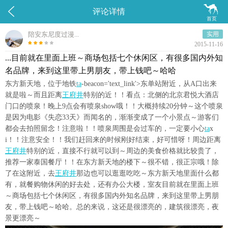


评论详情
首页
陪安东尼度过漫...
实用
2015-11-16
...目前就在里面上班～商场包括七个休闲区，有很多国内外知
名品牌，来到这里带上男朋友，带上钱吧～哈哈
东方新天地，位于地铁
ta
-beacon='text_link'>东单站附近，从A口出来
就是啦～而且距离
王府井
特别的近！！看点：北侧的北京君悦大酒店
门口的喷泉！晚上9点会有喷泉show哦！！大概持续20分钟～这个喷泉
是因为电影《失恋33天》而闻名的，渐渐变成了一个小景点～游客们
都会去拍照留念！注意啦！！喷泉周围是会过车的，一定要小心
ta
x
i！！注意安全！！我们赶回来的时候刚好结束，好可惜呀！周边距离
王府井
特别的近，直接不行就可以到～周边的美食价格就比较贵了，
推荐一家泰国餐厅！！在东方新天地的楼下～很不错，很正宗哦！除
了在这附近，去
王府井
那边也可以逛逛吃吃～东方新天地里面什么都
有，就餐购物休闲的好去处，还有办公大楼，室友目前就在里面上班
～商场包括七个休闲区，有很多国内外知名品牌，来到这里带上男朋
友，带上钱吧～哈哈。总的来说，这还是很漂亮的，建筑很漂亮，夜
景更漂亮～