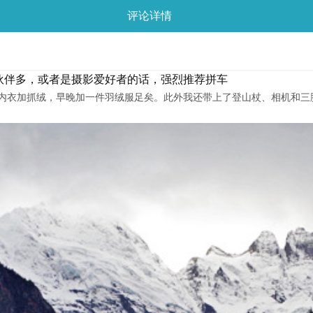
评论详情
小伙伴多，或者是摄影爱好者的话，强烈推荐拼车
干内衣加抓绒，早晚加一件羽绒服足矣。此外我还带上了登山杖、相机和