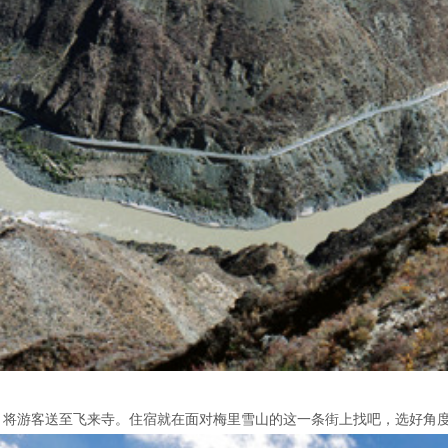
，将游客送至飞来寺。住宿就在面对梅里雪山的这一条街上找吧，选好角