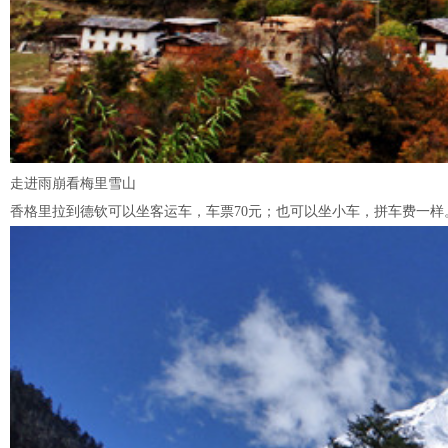
走进雨崩看梅里雪山
香格里拉到德钦可以坐客运车，车票70元；也可以坐小车，拼车费一