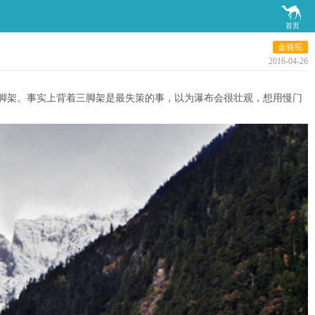

首页
金骆驼
2016-04-26
三脚架。事实上背着三脚架是最失策的事，以为瀑布会很壮观，想用慢门