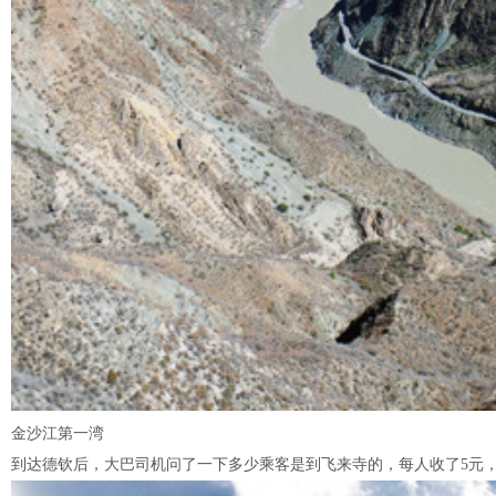
金沙江第一湾
到达德钦后，大巴司机问了一下多少乘客是到飞来寺的，每人收了5元