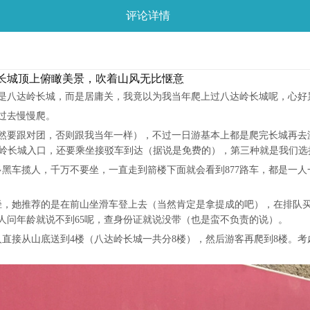
评论详情
长城顶上俯瞰美景，吹着山风无比惬意
是八达岭长城，而是居庸关，我竟以为我当年爬上过八达岭长城呢，心好
过去慢慢爬。
然要跟对团，否则跟我当年一样），不过一日游基本上都是爬完长城再去
岭长城入口，还要乘坐接驳车到达（据说是免费的），第三种就是我们选择
黑车揽人，千万不要坐，一直走到箭楼下面就会看到877路车，都是一人
途径，她推荐的是在前山坐滑车登上去（当然肯定是拿提成的吧），在排队
人问年龄就说不到65呢，查身份证就说没带（也是蛮不负责的说）。
把人直接从山底送到4楼（八达岭长城一共分8楼），然后游客再爬到8楼