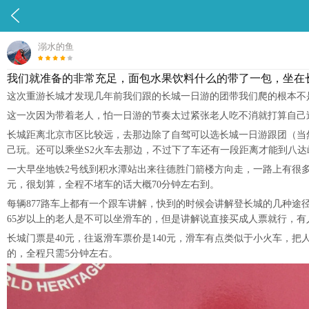

溺水的鱼
我们就准备的非常充足，面包水果饮料什么的带了一包，坐在
这次重游长城才发现几年前我们跟的长城一日游的团带我们爬的根本不
这一次因为带着老人，怕一日游的节奏太过紧张老人吃不消就打算自己
长城距离北京市区比较远，去那边除了自驾可以选长城一日游跟团（当
己玩。还可以乘坐S2火车去那边，不过下了车还有一段距离才能到八达
一大早坐地铁2号线到积水潭站出来往德胜门箭楼方向走，一路上有很多
元，很划算，全程不堵车的话大概70分钟左右到。
每辆877路车上都有一个跟车讲解，快到的时候会讲解登长城的几种
65岁以上的老人是不可以坐滑车的，但是讲解说直接买成人票就行，有
长城门票是40元，往返滑车票价是140元，滑车有点类似于小火车，
的，全程只需5分钟左右。