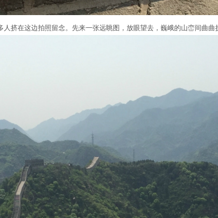
很多人挤在这边拍照留念。先来一张远眺图，放眼望去，巍峨的山峦间曲曲