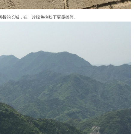
折折的长城，在一片绿色掩映下更显雄伟。