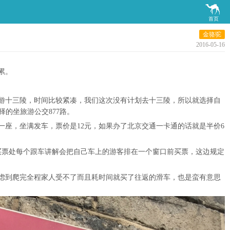

首页
金骆驼
2016-05-16
累。
游十三陵，时间比较紧凑，我们这次没有计划去十三陵，所以就选择自
的坐旅游公交877路。
一座，坐满发车，票价是12元，如果办了北京交通一卡通的话就是半价6
买票处每个跟车讲解会把自己车上的游客排在一个窗口前买票，这边规定
。考虑到爬完全程家人受不了而且耗时间就买了往返的滑车，也是蛮有意思