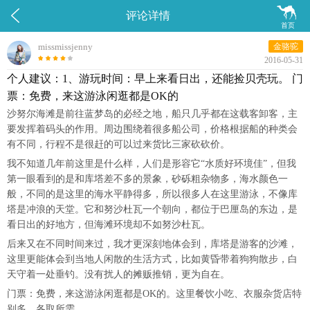


评论详情
首页
missmissjenny
金骆驼
2016-05-31
个人建议：1、游玩时间：早上来看日出，还能捡贝壳玩。 门
票：免费，来这游泳闲逛都是OK的
沙努尔海滩是前往蓝梦岛的必经之地，船只几乎都在这载客卸客，主
要发挥着码头的作用。周边围绕着很多船公司，价格根据船的种类会
有不同，行程不是很赶的可以过来货比三家砍砍价。
我不知道几年前这里是什么样，人们是形容它“水质好环境佳”，但我
第一眼看到的是和库塔差不多的景象，砂砾粗杂物多，海水颜色一
般，不同的是这里的海水平静得多，所以很多人在这里游泳，不像库
塔是冲浪的天堂。它和努沙杜瓦一个朝向，都位于巴厘岛的东边，是
看日出的好地方，但海滩环境却不如努沙杜瓦。
后来又在不同时间来过，我才更深刻地体会到，库塔是游客的沙滩，
这里更能体会到当地人闲散的生活方式，比如黄昏带着狗狗散步，白
天守着一处垂钓。没有扰人的摊贩推销，更为自在。
门票：免费，来这游泳闲逛都是OK的。这里餐饮小吃、衣服杂货店特
别多，各取所需。