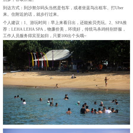
到达方式：到沙努尔码头当然是包车，或者坐蓝鸟出租车、打Uber
来。住附近的话，就步行过来。
个人建议：1、游玩时间：早上来看日出，还能捡贝壳玩。2、SPA推
荐：LEHA LEHA SPA，物廉价美，环境好，传统马杀鸡特别舒服，
工作人员服务得宾至如归，只要100出个头哦~