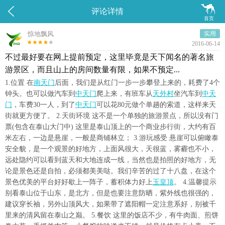


评论详情
首页
惊地飘风
实用
2016-06-14
不过最好要在网上提前预定，这里毕竟是天下闻名的著名旅
游景区，而且山上的房间数量有限，如果不预定...
1.位置 在
南天门
后面，我们是从红门一步一步攀登上来的，耗费了4个
钟头。也可以做汽车到
中天门
爬上来，有班车从
天外村
坐汽车到
中天
门
，车费30一人，到了
中天门
可以花80元做个单趟的索道，这样来天
街就更方便了。 2.天街环境 这不是一个单独的旅游景点，所以没有门
票(包含在泰山大门中) 这里是泰山顶上的一个商业步行街，大约有百
米左右，一边是悬崖，一般是商铺林立； 3.游玩感受 悬崖可以俯瞰泰
安全貌，是一个观景的好地方，上面风很大，天很蓝，雾霾也不小，
远处隐约可以看到蓝天和大地连成一线，当然也是拍照的好地方，无
论是景色还是自拍，必须都美美哒。我们辛苦的过了十八盘，在这个
景色优美的平台好好歇上一阵子，蓄积体力好上
玉皇顶
。 4.温馨提示
别看泰山位于山东，是北方，但是也要注意防晒，紫外线也很强的，
建议穿长袖，另外山顶风大，如果带了遮阳帽一定注意系好，别被千
里来的清风留在泰山之巅。 5.餐饮 这里的饭店不少，有牛肉面、煎饼