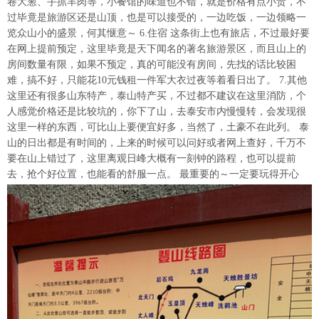
卷大葱、手抓羊肉等，小餐馆的味道也不错，就是价格有点小贵，不
过毕竟是旅游区还是山顶，也是可以接受的，一边吃饭，一边领略一
览众山小的盛景，何其惬意～ 6.住宿 这条街上也有旅店，不过最好要
在网上提前预定，这里毕竟是天下闻名的著名旅游景区，而且山上的
房间数量有限，如果不预定，真的可能没有房间，先找的话比较困
难，搞不好，只能花10元钱租一件军大衣过夜等着看日出了。 7.其他
这里还有很多山东特产，泰山特产买，不过都不建议在这里消防，个
人感觉价格还是比较坑的，你下了山，去泰安市内慢慢转，会发现很
这里一样的东西，可比山上要便宜好多，当然了，土豪不在此列。 泰
山的日出都是有时间的，上来的时候可以问好或者网上查好，千万不
要在山上错过了，这里离观日峰大概有一刻钟的路程，也可以提前
去，抢个好位置，也能看的舒服一点。 最重要的～一定要玩得开心