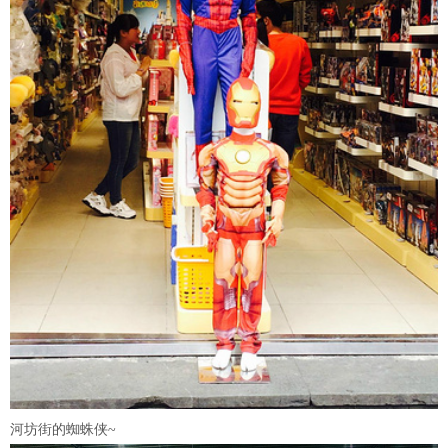
河坊街的蜘蛛侠~