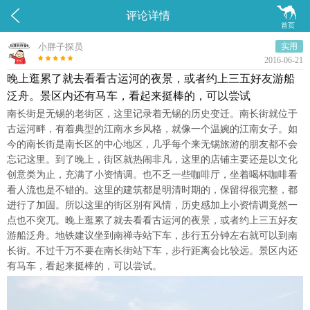


评论详情
首页
小胖子探员
实用
2016-06-21
晚上逛累了就去看看古运河的夜景，或者约上三五好友游船
泛舟。景区内还有马车，看起来挺棒的，可以尝试
南长街是无锡的老街区，这里记录着无锡的历史变迁。南长街就位于
古运河畔，有着典型的江南水乡风格，就像一个温婉的江南女子。如
今的南长街是南长区的中心地区，几乎每个来无锡旅游的朋友都不会
忘记这里。到了晚上，街区就热闹非凡，这里的店铺主要还是以文化
创意类为止，充满了小资情调。也不乏一些咖啡厅，坐着喝杯咖啡看
看人流也是不错的。这里的建筑都是明清时期的，保留得很完整，都
进行了加固。所以这里的街区别有风情，历史感加上小资情调竟然一
点也不突兀。晚上逛累了就去看看古运河的夜景，或者约上三五好友
游船泛舟。地铁建议坐到南禅寺站下车，步行五分钟左右就可以到南
长街。不过千万不要在南长街站下车，步行距离会比较远。景区内还
有马车，看起来挺棒的，可以尝试。