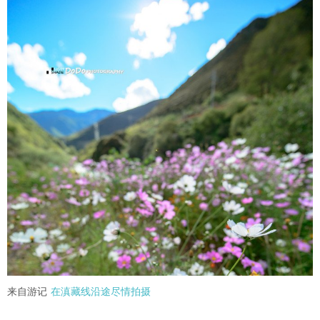
来自游记
在滇藏线沿途尽情拍摄