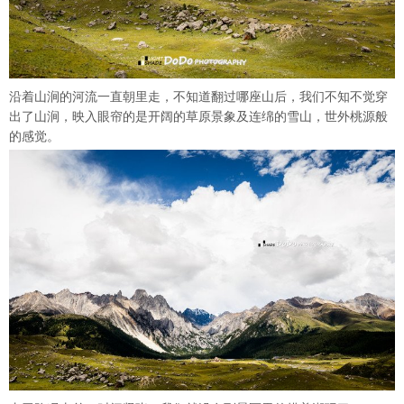
沿着山涧的河流一直朝里走，不知道翻过哪座山后，我们不知不觉穿
出了山涧，映入眼帘的是开阔的草原景象及连绵的雪山，世外桃源般
的感觉。