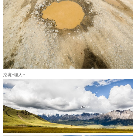
挖坑~埋人~