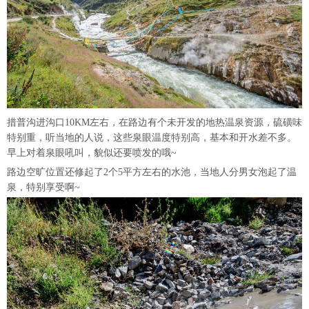
措普沟进沟口10KM左右，在路边有个未开发的地热温泉资源，硫磺味
特别重，听当地的人说，这些泉眼温度特别高，基本和开水差不多。
早上对着泉眼吼叫，貌似还要喷发的哦~
路边空旷位置还修起了2个5平方左右的水池，当地人分男女泡起了温
泉，特别享受啊~