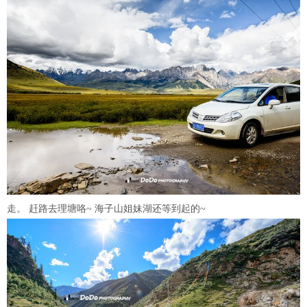
走。 赶路去理塘咯~ 海子山姐妹湖还等到起的~