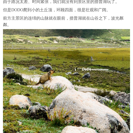
由于路况太差、时间紧张，我们就没有到景区里的措普湖玩了。
但是DODO爬到小的土丘顶，环顾四面，很是壮观和广阔。
前方主景区的连绵的山脉就在眼前，措普湖就在山谷之下，波光粼
粼。