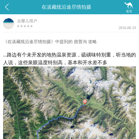


在滇藏线沿途尽情拍摄
首页
去哪儿用户
2016-08-19
《在滇藏线沿途尽情拍摄》中提到的 措普沟 攻略
...路边有个未开发的地热温泉资源，硫磺味特别重，听当地的
人说，这些泉眼温度特别高，基本和开水差不多