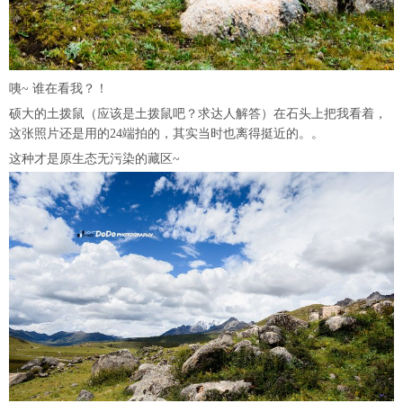
咦~ 谁在看我？！
硕大的土拨鼠（应该是土拨鼠吧？求达人解答）在石头上把我看着，
这张照片还是用的24端拍的，其实当时也离得挺近的。。
这种才是原生态无污染的藏区~