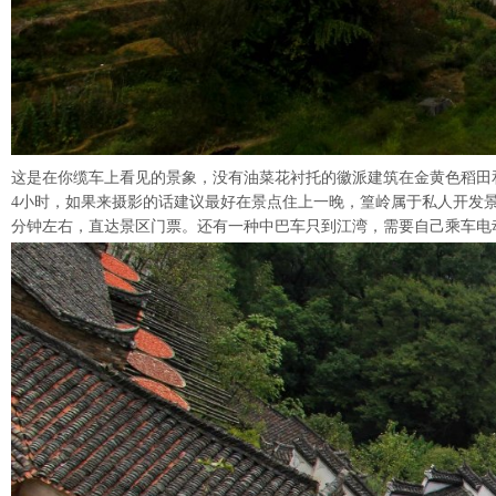
这是在你缆车上看见的景象，没有油菜花衬托的徽派建筑在金黄色稻田和湛
4小时，如果来摄影的话建议最好在景点住上一晚，篁岭属于私人开发景
分钟左右，直达景区门票。还有一种中巴车只到江湾，需要自己乘车电动车