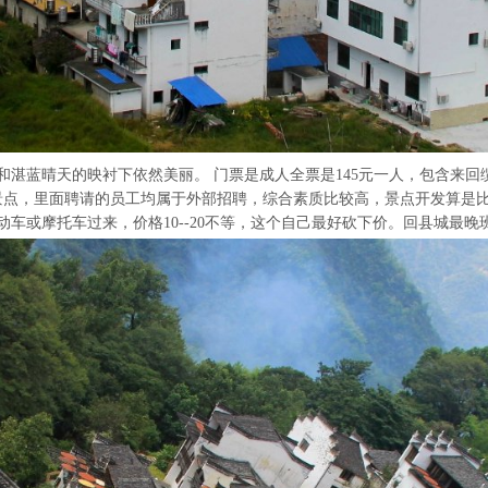
蓝晴天的映衬下依然美丽。 门票是成人全票是145元一人，包含来回缆车
点，里面聘请的员工均属于外部招聘，综合素质比较高，景点开发算是比
或摩托车过来，价格10--20不等，这个自己最好砍下价。回县城最晚班