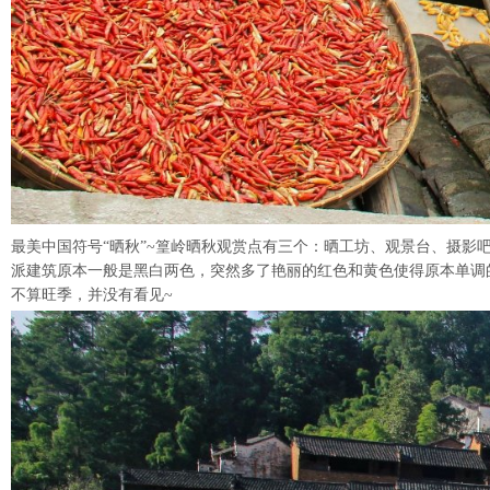
最美中国符号“晒秋”~篁岭晒秋观赏点有三个：晒工坊、观景台、摄影
派建筑原本一般是黑白两色，突然多了艳丽的红色和黄色使得原本单调
不算旺季，并没有看见~