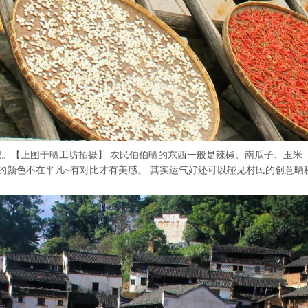
吧。【上图于晒工坊拍摄】 农民伯伯晒的东西一般是辣椒、南瓜子、玉
的颜色不在平凡~有对比才有美感。 其实运气好还可以碰见村民的创意晒