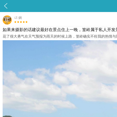

iZ-婉
如果来摄影的话建议最好在景点住上一晚，篁岭属于私人开发景
花了很大勇气在天气预报为雨天的时候上路，篁岭确实不枉我的热情与