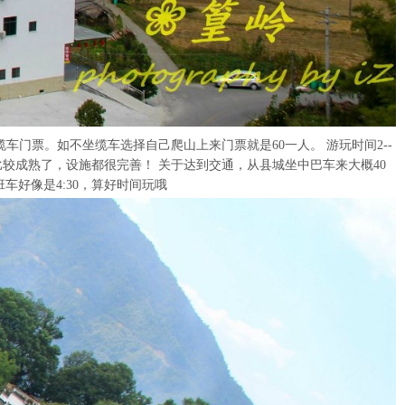
门票。如不坐缆车选择自己爬山上来门票就是60一人。 游玩时间2--
较成熟了，设施都很完善！ 关于达到交通，从县城坐中巴车来大概40
车好像是4:30，算好时间玩哦