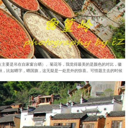
米（主要是吊在自家窗台晒）、菊花等，我觉得最美的是颜色的对比，徽
秋，比如晒字，晒国旗，这无疑是一处意外的惊喜。可惜题主去的时候