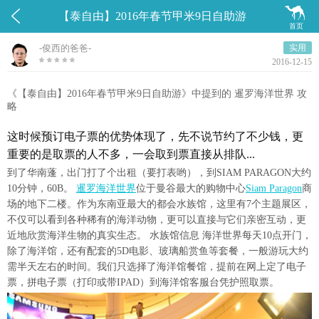


【泰自由】2016年春节甲米9日自助游
首页
-俊西的爸爸-
实用
2016-12-15
《【泰自由】2016年春节甲米9日自助游》中提到的 暹罗海洋世界 攻
略
这时候预订电子票的优势体现了，先不说节约了不少钱，更
重要的是取票的人不多，一会取到票直接从排队...
到了华南蓬，出门打了个出租（要打表哟），到SIAM PARAGON大约
10分钟，60B。
暹罗海洋世界
位于曼谷最大的购物中心
Siam Paragon
商
场的地下二楼。作为东南亚最大的都会水族馆，这里有7个主题展区，
不仅可以看到各种稀有的海洋动物，更可以直接与它们亲密互动，更
近地欣赏海洋生物的真实生态。 水族馆信息 海洋世界每天10点开门，
除了海洋馆，还有配套的5D电影、玻璃船赏鱼等套餐，一般游玩大约
需半天左右的时间。我们只选择了海洋馆餐馆，提前在网上定了电子
票，拼电子票（打印或带IPAD）到海洋馆客服台凭护照取票。