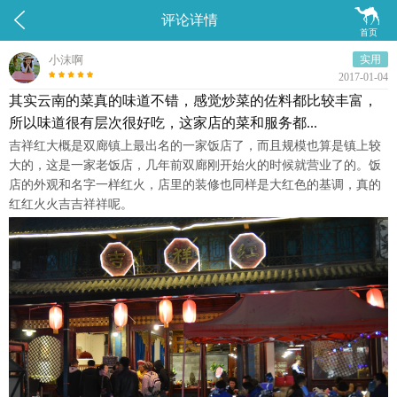


评论详情
首页
小沫啊
实用
2017-01-04
其实云南的菜真的味道不错，感觉炒菜的佐料都比较丰富，
所以味道很有层次很好吃，这家店的菜和服务都...
吉祥红大概是双廊镇上最出名的一家饭店了，而且规模也算是镇上较
大的，这是一家老饭店，几年前双廊刚开始火的时候就营业了的。饭
店的外观和名字一样红火，店里的装修也同样是大红色的基调，真的
红红火火吉吉祥祥呢。