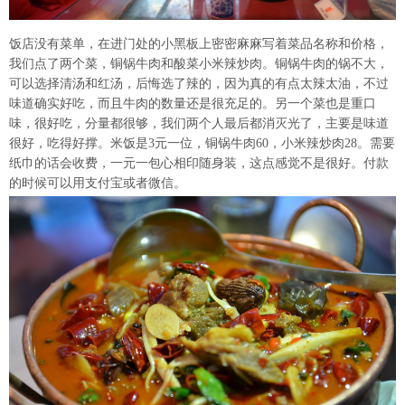
饭店没有菜单，在进门处的小黑板上密密麻麻写着菜品名称和价格，
我们点了两个菜，铜锅牛肉和酸菜小米辣炒肉。铜锅牛肉的锅不大，
可以选择清汤和红汤，后悔选了辣的，因为真的有点太辣太油，不过
味道确实好吃，而且牛肉的数量还是很充足的。另一个菜也是重口
味，很好吃，分量都很够，我们两个人最后都消灭光了，主要是味道
很好，吃得好撑。米饭是3元一位，铜锅牛肉60，小米辣炒肉28。需要
纸巾的话会收费，一元一包心相印随身装，这点感觉不是很好。付款
的时候可以用支付宝或者微信。