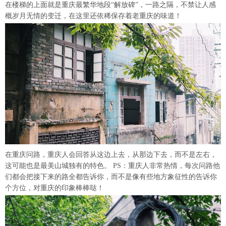
在楼梯的上面就是重庆最繁华地段“解放碑”，一路之隔，不禁让人感
概岁月无情的变迁，在这里还依稀保存着老重庆的味道！
在重庆问路，重庆人会回答从这边上去，从那边下去，而不是左右，
这可能也是最美山城独有的特色。 PS：重庆人非常热情，每次问路他
们都会把接下来的路全都告诉你，而不是像有些地方象征性的告诉你
个方位，对重庆的印象棒棒哒！