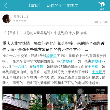


【重庆】—从你的全世界路过
首页
曼曼11111
2017-02-10
《【重庆】—从你的全世界路过》中提到的 十八梯 攻略
重庆人非常热情，每次问路他们都会把接下来的路全都告诉
你，而不是像有些地方象征性的告诉你个方位，...
No2:十八街 交通：轻轨1号线
较场口
下 PS：重庆渝中半岛有两条步行
街，一条为享誉中华大地的西部第一街“
解放碑
”，另一条离
解放碑
不
远，叫“
十八梯
”。在
解放碑
，领略现代都市的繁华；而在
十八梯
，领
略到的是真山城、老重庆。老重庆城分为上半城和下半城，
十八梯
是
从上半城通到下半城的一条老街道。这条老街道全部由石阶铺成，陡
陡的，弯弯的，把山顶的繁华商业区和山下江边的老城区连起来。