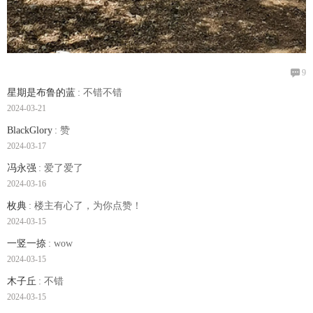

9
星期是布鲁的蓝
: 不错不错
2024-03-21
BlackGlory
: 赞
2024-03-17
冯永强
: 爱了爱了
2024-03-16
枚典
: 楼主有心了，为你点赞！
2024-03-15
一竖一捺
: wow
2024-03-15
木子丘
: 不错
2024-03-15