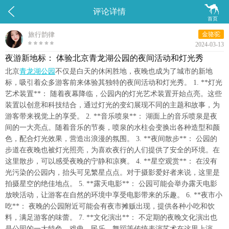


评论详情
首页
旅行韵律
金骆驼
2024-03-13
夜游新地标： 体验北京青龙湖公园的夜间活动和灯光秀
北京
青龙湖公园
不仅是白天的休闲胜地，夜晚也成为了城市的新地
标，吸引着众多游客前来体验其独特的夜间活动和灯光秀。 1. **灯光
艺术装置**： 随着夜幕降临，公园内的灯光艺术装置开始点亮。这些
装置以创意和科技结合，通过灯光的变幻展现不同的主题和故事，为
游客带来视觉上的享受。 2. **音乐喷泉**： 湖面上的音乐喷泉是夜
间的一大亮点。随着音乐的节奏，喷泉的水柱会变换出各种造型和颜
色，配合灯光效果，营造出浪漫的氛围。 3. **夜间散步**： 公园的
步道在夜晚也被灯光照亮，为喜欢夜行的人们提供了安全的环境。在
这里散步，可以感受夜晚的宁静和凉爽。 4. **星空观赏**： 在没有
光污染的公园内，抬头可见繁星点点。对于摄影爱好者来说，这里是
拍摄星空的绝佳地点。 5. **露天电影**： 公园可能会举办露天电影
放映活动，让游客在自然的环境中享受电影带来的乐趣。 6. **夜市小
吃**： 夜晚的公园附近可能会有夜市摊贩出现，提供各种小吃和饮
料，满足游客的味蕾。 7. **文化演出**： 不定期的夜晚文化演出也
是公园的一大特色。戏曲、民乐、舞蹈等传统表演艺术在这里上演，