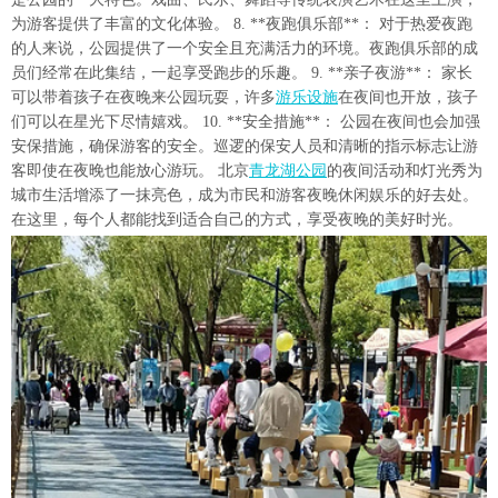
为游客提供了丰富的文化体验。 8. **夜跑俱乐部**： 对于热爱夜跑
的人来说，公园提供了一个安全且充满活力的环境。夜跑俱乐部的成
员们经常在此集结，一起享受跑步的乐趣。 9. **亲子夜游**： 家长
可以带着孩子在夜晚来公园玩耍，许多
游乐设施
在夜间也开放，孩子
们可以在星光下尽情嬉戏。 10. **安全措施**： 公园在夜间也会加强
安保措施，确保游客的安全。巡逻的保安人员和清晰的指示标志让游
客即使在夜晚也能放心游玩。 北京
青龙湖公园
的夜间活动和灯光秀为
城市生活增添了一抹亮色，成为市民和游客夜晚休闲娱乐的好去处。
在这里，每个人都能找到适合自己的方式，享受夜晚的美好时光。