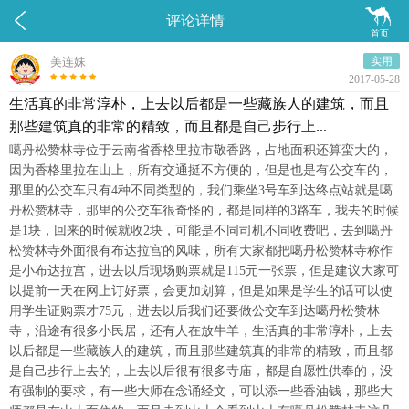


评论详情
首页
美连妹
实用
2017-05-28
生活真的非常淳朴，上去以后都是一些藏族人的建筑，而且
那些建筑真的非常的精致，而且都是自己步行上...
噶丹松赞林寺位于云南省香格里拉市敬香路，占地面积还算蛮大的，
因为香格里拉在山上，所有交通挺不方便的，但是也是有公交车的，
那里的公交车只有4种不同类型的，我们乘坐3号车到达终点站就是噶
丹松赞林寺，那里的公交车很奇怪的，都是同样的3路车，我去的时候
是1块，回来的时候就收2块，可能是不同司机不同收费吧，去到噶丹
松赞林寺外面很有布达拉宫的风味，所有大家都把噶丹松赞林寺称作
是小布达拉宫，进去以后现场购票就是115元一张票，但是建议大家可
以提前一天在网上订好票，会更加划算，但是如果是学生的话可以使
用学生证购票才75元，进去以后我们还要做公交车到达噶丹松赞林
寺，沿途有很多小民居，还有人在放牛羊，生活真的非常淳朴，上去
以后都是一些藏族人的建筑，而且那些建筑真的非常的精致，而且都
是自己步行上去的，上去以后很有很多寺庙，都是自愿性供奉的，没
有强制的要求，有一些大师在念诵经文，可以添一些香油钱，那些大