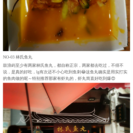
NO-03 林氏鱼丸
鼓浪屿至少有两家林氏鱼丸，都自称正宗，两家都去吃过，不得不
说，是真的好吃，lg有次还不小心吃到鱼刺😂这鱼丸确实是用实打实
的鱼肉做的呢～特别推荐那家有虾丸的，虾丸简直好吃到爆😍