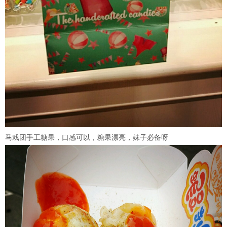
马戏团手工糖果，口感可以，糖果漂亮，妹子必备呀