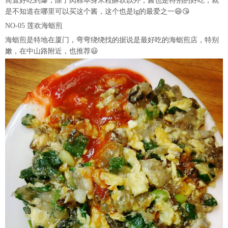
简直好吃到爆，除了肉粽本身米粒酥软以外，酱也是特别的好吃，就
是不知道在哪里可以买这个酱，这个也是lg的最爱之一😄😘
NO-05 莲欢海蛎煎
海蛎煎是特地在厦门，弯弯绕绕找的据说是最好吃的海蛎煎店，特别
嫩，在中山路附近，也推荐😃