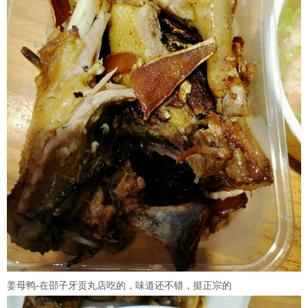
姜母鸭-在邵子牙贡丸店吃的，味道还不错，挺正宗的