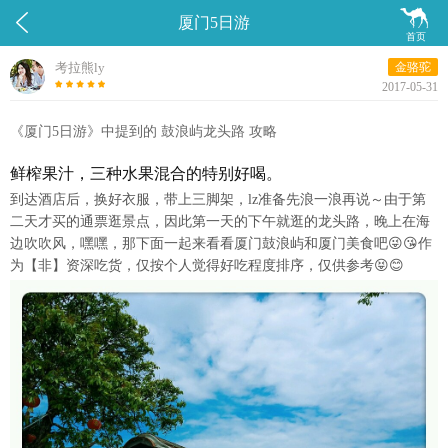


厦门5日游
首页
考拉熊ly
金骆驼
2017-05-31
《厦门5日游》中提到的 鼓浪屿龙头路 攻略
鲜榨果汁，三种水果混合的特别好喝。
到达酒店后，换好衣服，带上三脚架，lz准备先浪一浪再说～由于第
二天才买的通票逛景点，因此第一天的下午就逛的龙头路，晚上在海
边吹吹风，嘿嘿，那下面一起来看看厦门鼓浪屿和厦门美食吧😜😘作
为【非】资深吃货，仅按个人觉得好吃程度排序，仅供参考😝😊