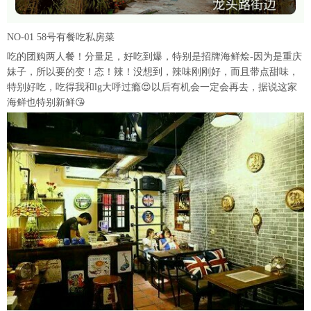
NO-01 58号有餐吃私房菜
吃的团购两人餐！分量足，好吃到爆，特别是招牌海鲜烩-因为是重庆
妹子，所以要的变！态！辣！没想到，辣味刚刚好，而且带点甜味，
特别好吃，吃得我和lg大呼过瘾😍以后有机会一定会再去，据说这家
海鲜也特别新鲜😘