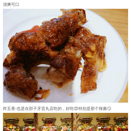
清爽可口
炸五香-也是在邵子牙贡丸店吃的，好吃😍特别是那个辣酱😏