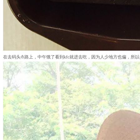
在去码头⛵️路上，中午饿了看到kfc就进去吃，因为人少地方也偏，所