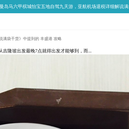
曼岛马六甲槟城怡宝五地自驾九天游，亚航机场退税详细解说满
满袋干货》中提到的 丰盛港 攻略
吉隆坡出发最晚7点就得出发才能够到，而...