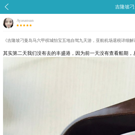

吉隆坡刁
Ayasansan
《吉隆坡刁曼岛马六甲槟城怡宝五地自驾九天游，亚航机场退税详细解说
其实第二天我们没有去的丰盛港，因为前一天没有查看船期，从