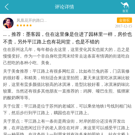


评论详情
首页
凤凰花开的路口...
金骆驼
2017-12-15
...，推荐：墨客园，住在这里像是住进了园林里一样，房价也
不贵，另外平江路上也有花间堂，也是不错的
住在苏州这几年，每年都会去这里，这里变化其实也挺大的，总之是
慢慢变好。作为一个非自身吃货周末经常去这条富有情调的街道吃自
己想吃的各种小吃、美食。
关于美食推荐：平江路上有很多网红店，比如布兰兔的茶，门店装修
的很好看，和精美，特别适合来这里拍照，夏天来这里吃冰淇淋比较
好，这里有蛮多颜值比较高的冰淇淋，造型比较好看，冰淇淋奶味比
较重。当然还有很多其他朋友一直推荐的：鸡脚、哑巴生煎、狐狸家
的酸奶啊等等。
关于位置：平江路是位于苏州的老城区，可以乘坐地铁1号线到相门站
下，然后步行到平江路上，耦园也在平江路上。
关于景点：平江路上有一条街是商业街，对岸的部分还没有开发出
来，在岸边悠闲过日子的老人居住在对岸，来这里可以感受平江路上
另一种平静。在这条街上一到周末就有许多来拍照的人，站在古桥上