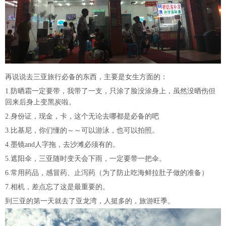
再说说去三亚旅行必备的东西，主要是女生方面的：
1.防晒霜一定要带，我带了一支，只涂了脸没涂身上，虽然没晒伤但
回来后身上变黑炭啦。
2.身份证，现金，卡，这个无论去哪都是必备的吧
3.比基尼，你们懂的～～可以游泳，也可以拍照。
4.墨镜and人字拖，去沙滩必须有的。
5.遮阳伞，三亚随时变天会下雨，一定要带一把伞。
6.常用药品，感冒药、止泻药（为了防止吃海鲜拉肚子做的准备）
7.相机，差点忘了这是最重要的。
到三亚的第一天就去了亚龙湾，人挺多的，旅游旺季。