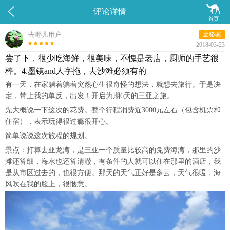


评论详情
首页
去哪儿用户
金骆驼
2018-03-23
尝了下，很少吃海鲜，很美味，不愧是老店，厨师的手艺很
棒。4.墨镜and人字拖，去沙滩必须有的
有一天，在家躺着躺着突然心生很奇怪的想法，就想去旅行。于是决
定，带上我的单反，出发！开启为期6天的三亚之旅。
先大概说一下这次的花费。整个行程消费近3000元左右（包含机票和
住宿），表示玩得很过瘾很开心。
简单说说这次旅程的规划。
景点：打算去亚龙湾，是三亚一个质量比较高的免费海湾，那里的沙
滩还算细，海水也还算清澈，有条件的人就可以住在那里的酒店，我
是从市区过去的，也很方便。那天的天气正好是多云，天气很暖，海
风吹在我的脸上，很惬意。