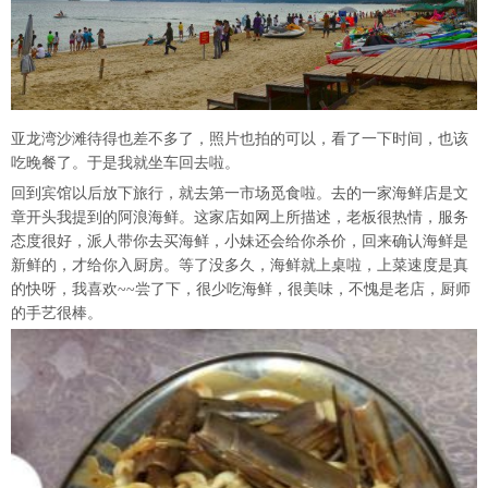
亚龙湾沙滩待得也差不多了，照片也拍的可以，看了一下时间，也该
吃晚餐了。于是我就坐车回去啦。
回到宾馆以后放下旅行，就去第一市场觅食啦。去的一家海鲜店是文
章开头我提到的阿浪海鲜。这家店如网上所描述，老板很热情，服务
态度很好，派人带你去买海鲜，小妹还会给你杀价，回来确认海鲜是
新鲜的，才给你入厨房。等了没多久，海鲜就上桌啦，上菜速度是真
的快呀，我喜欢~~尝了下，很少吃海鲜，很美味，不愧是老店，厨师
的手艺很棒。